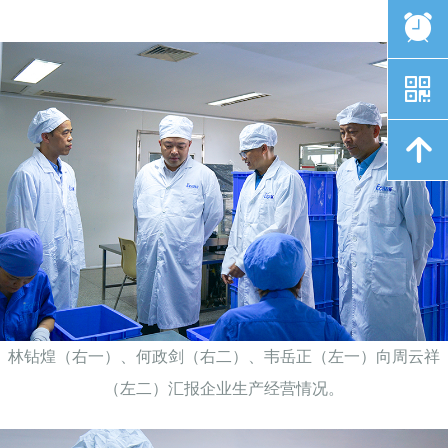
뀥
낃
녕
林钻煌（右一）、何政剑（右二）、韦岳正（左一）向周云祥
（左二）汇报企业生产经营情况。