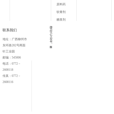
原料药
软膏剂
糖浆剂
微
联系我们
信
公
众
地址：广西柳州市
号
东环路282号两面
针工业园
邮编：545006
电话：0772－
2608118
传真：0772－
2608116