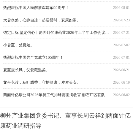
热烈庆祝中国人民解放军建军99周年！
2026-08-01
大暑炎盛，心静自凉；起居循时，安康如常。
2026-07-23
锚定目标 坚定信心丨两面针亿康药业2026年上半年工作会议顺利召开
2026-07-21
小暑至，盛夏始。
2026-07-07
热烈庆祝中国共产党成立105周年！
2026-07-01
夏至揽长风，父爱藏温柔。
2026-06-21
龙舟竞渡，粽叶飘香，守护健康，岁岁长安。
2026-06-19
两面针亿康公司2026年员工气排球赛圆满收官 柳石厂区联队勇夺冠军
2026-06-02
柳州产业集团党委书记、董事长周云祥到两面针亿
康药业调研指导