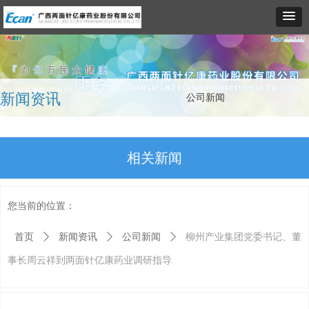
新闻资讯
公司新闻
相关新闻
您当前的位置：
首页
ꄲ
新闻资讯
ꄲ
公司新闻
ꄲ
柳州产业集团党委书记、董
事长周云祥到两面针亿康药业调研指导
广西国控正式入主“牙膏第一股”两面针
亿康公司成功召开2026年度专业技术人员座谈会
两面针亿康公司荣获“基业同辉奖”
亿康公司2025年员工气排球赛圆满落幕 柳石厂区联队团结夺冠
两面针亿康药业“双路通”苍鹅鼻炎片登陆CCTV-12，春治鼻炎正当时，停止鼻炎反复犯
重磅首发！两面针亿康药业“双路通”苍鹅鼻炎片亮相行业大会 正式登陆京东健康线上平台
第91届全国药交会丨广西两面针亿康药业恭候莅临，共赴盛会之约
京东健康举办鼻健康生态大会 联合产学研共绘数字化慢病管理蓝图
擘画新生态，链接新机遇|两面针亿康药业亮相第91届全国药交会
亿康公司2026年员工羽毛球赛圆满落幕 生产楼科室联队团结夺冠
马跃新程齐奋进，再创佳绩攀高峰｜两面针亿康药业召开2025年年终工作会议
2026-08-07
2026-04-14
2026-03-31
2026-03-31
2026-01-27
2026-01-26
2026-01-16
2025-11-20
2025-10-20
2025-06-12
2025-05-20
【今日立秋】夏辞秋启，万物向新
2026-08-05