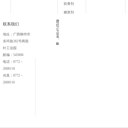
软膏剂
糖浆剂
微
联系我们
信
公
众
地址：广西柳州市
号
东环路282号两面
针工业园
邮编：545006
电话：0772－
2608118
传真：0772－
2608116