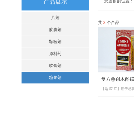
产品展示
您当前的位置：
片剂
共
2
个产品
胶囊剂
颗粒剂
原料药
软膏剂
糖浆剂
复方愈创木酚
【适 应 症】用于感
液
炎引起的咳嗽、多痰