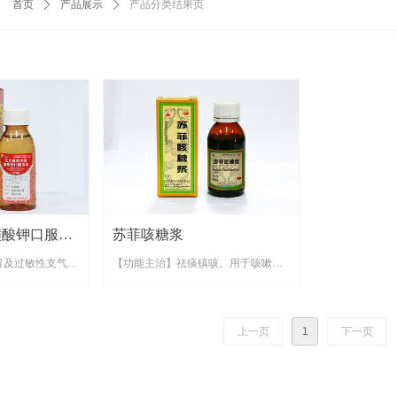
首页
ꄲ
产品展示
ꄲ
产品分类结果页
磺酸钾口服溶
苏菲咳糖浆
冒及过敏性支气管
【功能主治】祛痰镇咳。用于咳嗽，
。
气喘，多痰。
上一页
1
下一页